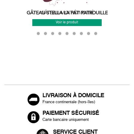
GÂTEAU STELLA LA PAT’ PATROUILLE
GÂTEAU MOITIÉ-MOITIÉ
Voir le produit
Voir le produit
LIVRAISON À DOMICILE
France continentale (hors-îles)
PAIEMENT SÉCURISÉ
Carte bancaire uniquement
SERVICE CLIENT